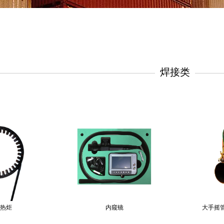
焊接类
热炬
内窥镜
大手摇