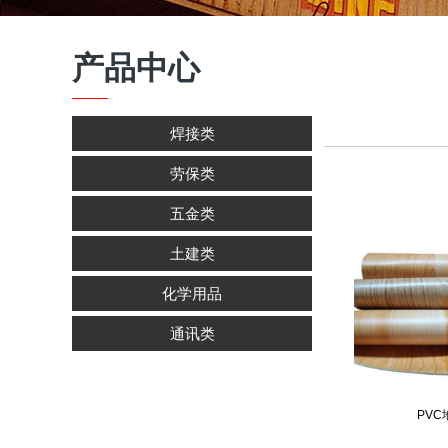
产品中心
焊接类
劳保类
五金类
土建类
化学用品
通讯类
PVC