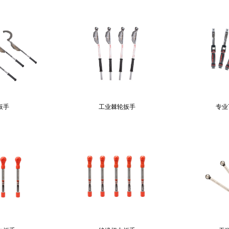
扳手
工业棘轮扳手
专业