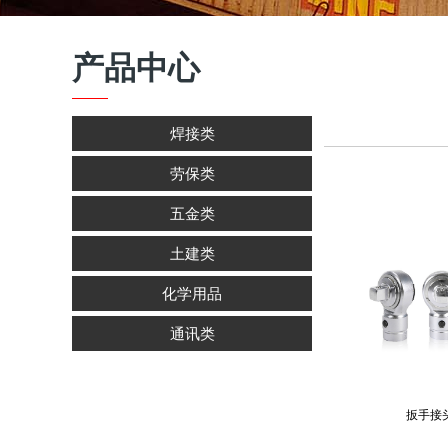
产品中心
焊接类
劳保类
五金类
土建类
化学用品
通讯类
扳手接