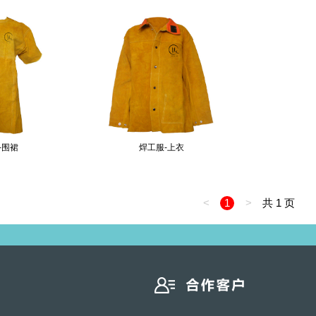
-围裙
焊工服-上衣
<
1
>
共 1 页