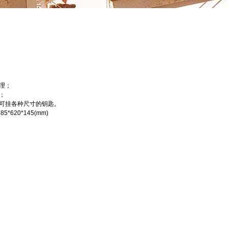
理；
；
可挂各种尺寸的钥匙。
5*620*145(mm)