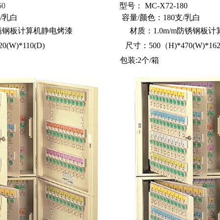
60
型号：
MC-X72-180
160支/乳白 容量/颜色：180支/乳白
m/m防锈钢板计算机静电烤漆
材质：1.0m/m防锈钢板
H)*420(W)*110(D)
尺寸：500（H)*470(W)*162
:3个/箱
包装:2个/箱