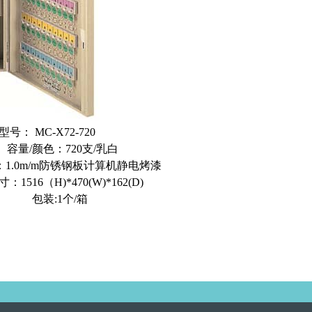
：
MC-X72-720
色：720支/乳白
0m/m防锈钢板计算机静电烤漆
（H)*470(W)*162(D)
:1个/箱