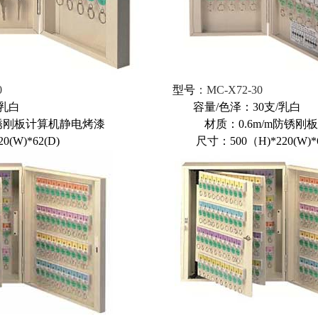
0
型号
：MC-X72-30
：20支/乳白 容量/色泽：30支/乳白
m/m防锈刚板计算机静电烤漆
材质：0.6m/m防锈
*220(W)*62(D) 尺寸：500（H)*220(W)*6