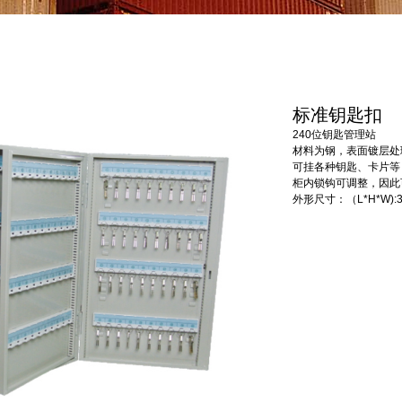
标准钥匙扣
240位钥匙管理站
材料为钢，表面镀层处
可挂各种钥匙、卡片等
柜内锁钩可调整，因此
外形尺寸：（L*H*W):38